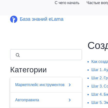
С чего начать
Частые во
База знаний eLama
Соз
close
Как созд
Категории
Шаг 1. А
Шаг 2. Г
chevron_right
Маркетплейс инструментов
Шаг 3. С
Шаг 4. Б
chevron_right
Автоправила
Шаг 5. Э