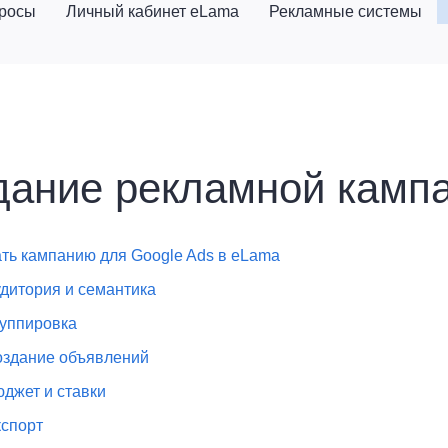
просы
Личный кабинет eLama
Рекламные системы
дание рекламной кампа
ать кампанию для Google Ads в eLama
удитория и семантика
руппировка
оздание объявлений
юджет и ставки
кспорт