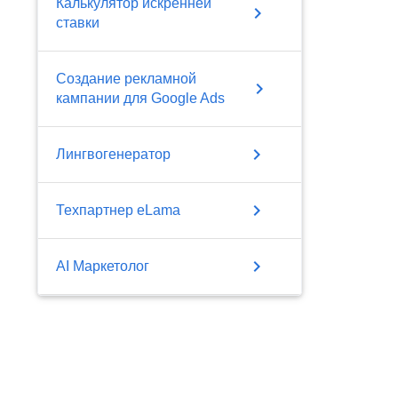
Калькулятор искренней
chevron_right
ставки
Создание рекламной
chevron_right
кампании для Google Ads
chevron_right
Лингвогенератор
chevron_right
Техпартнер eLama
chevron_right
AI Маркетолог