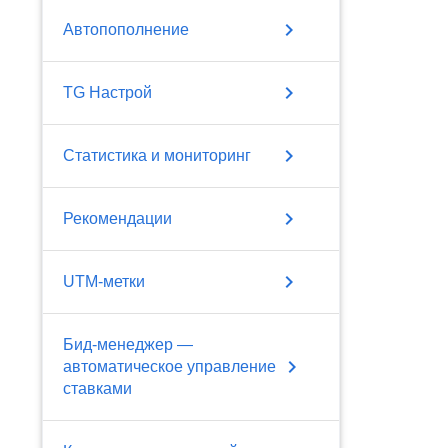
chevron_right
Автопополнение
chevron_right
TG Настрой
chevron_right
Статистика и мониторинг
chevron_right
Рекомендации
chevron_right
UTM-метки
Бид-менеджер —
chevron_right
автоматическое управление
ставками